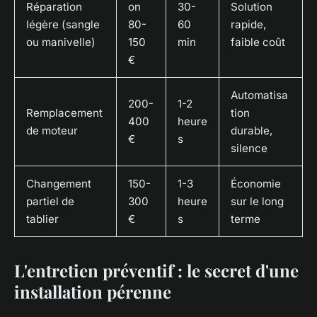
Réparation
on
30-
Solution
légère (sangle
80-
60
rapide,
ou manivelle)
150
min
faible coût
€
Automatisa
200-
1-2
Remplacement
tion
400
heure
de moteur
durable,
€
s
silence
Changement
150-
1-3
Économie
partiel de
300
heure
sur le long
tablier
€
s
terme
L'entretien préventif : le secret d'une
installation pérenne