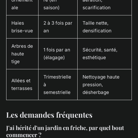
ale
saison)
scarification
Haies
2 à 3 fois par
Taille nette,
brise-vue
an
densification
Arbres de
1 fois par an
Sécurité, santé,
haute
(élagage)
esthétique
tige
Trimestrielle
Nettoyage haute
Allées et
à
pression,
terrasses
semestrielle
désherbage
Les demandes fréquentes
J'ai hérité d'un jardin en friche, par quel bout
commencer ?